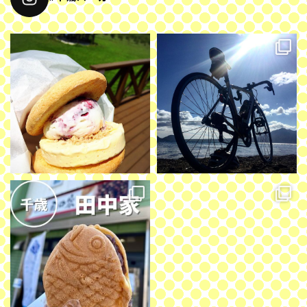
千歳市長都にあるジェラテリア
...
支笏湖 サイクリング。
夜は結婚記念のお祝いでディナー。
7月 7
#北海道 #千歳
...
10月 13
田中家
#天橋立 #千歳 #cafe du pin 千歳 #千
歳バーガー
フォロワーさんがおすすめしてくれた
千歳のたい焼き屋さん。駐車場あり。
7月 10
...
5月 12